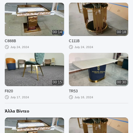
00:14
00:18
C888B
C111B
July 24, 2024
July 24, 2024
00:15
00:30
F820
TR53
July 17, 2024
July 16, 2024
Άλλα Βίντεο