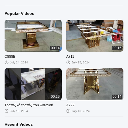
Popular Videos
00:14
00:15
C888B
Α711
July 24, 2024
July 15, 2024
00:19
00:14
Τραπεζικό τραπέζι του Ωκεανού
Α722
July 10, 2024
July 16, 2024
Recent Videos