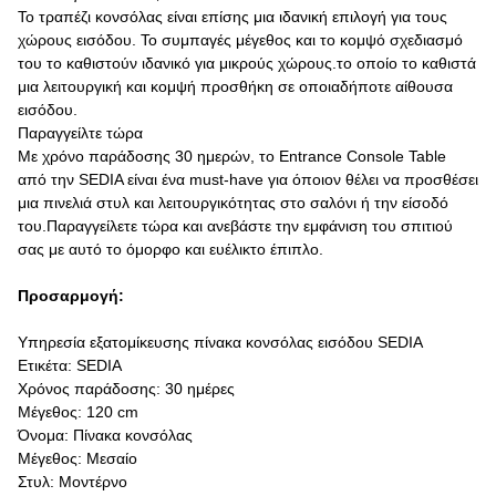
Το τραπέζι κονσόλας είναι επίσης μια ιδανική επιλογή για τους
χώρους εισόδου. Το συμπαγές μέγεθος και το κομψό σχεδιασμό
του το καθιστούν ιδανικό για μικρούς χώρους.το οποίο το καθιστά
μια λειτουργική και κομψή προσθήκη σε οποιαδήποτε αίθουσα
εισόδου.
Παραγγείλτε τώρα
Με χρόνο παράδοσης 30 ημερών, το Entrance Console Table
από την SEDIA είναι ένα must-have για όποιον θέλει να προσθέσει
μια πινελιά στυλ και λειτουργικότητας στο σαλόνι ή την είσοδό
του.Παραγγείλετε τώρα και ανεβάστε την εμφάνιση του σπιτιού
σας με αυτό το όμορφο και ευέλικτο έπιπλο.
Προσαρμογή:
Υπηρεσία εξατομίκευσης πίνακα κονσόλας εισόδου SEDIA
Ετικέτα: SEDIA
Χρόνος παράδοσης: 30 ημέρες
Μέγεθος: 120 cm
Όνομα: Πίνακα κονσόλας
Μέγεθος: Μεσαίο
Στυλ: Μοντέρνο