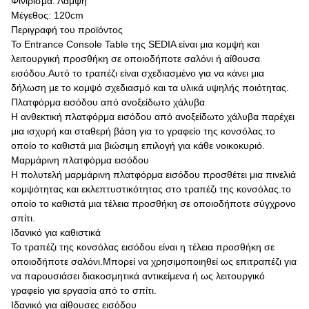
Φινίρισμα: Λάμψη
Μέγεθος: 120cm
Περιγραφή του προϊόντος
Το Entrance Console Table της SEDIA είναι μια κομψή και
λειτουργική προσθήκη σε οποιοδήποτε σαλόνι ή αίθουσα
εισόδου.Αυτό το τραπέζι είναι σχεδιασμένο για να κάνει μια
δήλωση με το κομψό σχεδιασμό και τα υλικά υψηλής ποιότητας.
Πλατφόρμα εισόδου από ανοξείδωτο χάλυβα
Η ανθεκτική πλατφόρμα εισόδου από ανοξείδωτο χάλυβα παρέχει
μια ισχυρή και σταθερή βάση για το γραφείο της κονσόλας.το
οποίο το καθιστά μια βιώσιμη επιλογή για κάθε νοικοκυριό.
Μαρμάρινη πλατφόρμα εισόδου
Η πολυτελή μαρμάρινη πλατφόρμα εισόδου προσθέτει μια πινελιά
κομψότητας και εκλεπτυστικότητας στο τραπέζι της κονσόλας.το
οποίο το καθιστά μια τέλεια προσθήκη σε οποιοδήποτε σύγχρονο
σπίτι.
Ιδανικό για καθιστικά
Το τραπέζι της κονσόλας εισόδου είναι η τέλεια προσθήκη σε
οποιοδήποτε σαλόνι.Μπορεί να χρησιμοποιηθεί ως επιτραπέζι για
να παρουσιάσει διακοσμητικά αντικείμενα ή ως λειτουργικό
γραφείο για εργασία από το σπίτι.
Ιδανικό για αίθουσες εισόδου