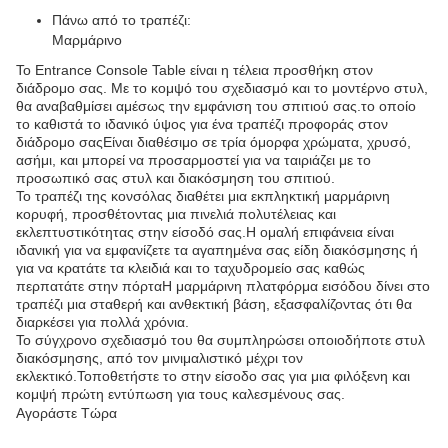
Πάνω από το τραπέζι:
Μαρμάρινο
Το Entrance Console Table είναι η τέλεια προσθήκη στον
διάδρομο σας. Με το κομψό του σχεδιασμό και το μοντέρνο στυλ,
θα αναβαθμίσει αμέσως την εμφάνιση του σπιτιού σας.το οποίο
το καθιστά το ιδανικό ύψος για ένα τραπέζι προφοράς στον
διάδρομο σαςΕίναι διαθέσιμο σε τρία όμορφα χρώματα, χρυσό,
ασήμι, και μπορεί να προσαρμοστεί για να ταιριάζει με το
προσωπικό σας στυλ και διακόσμηση του σπιτιού.
Το τραπέζι της κονσόλας διαθέτει μια εκπληκτική μαρμάρινη
κορυφή, προσθέτοντας μια πινελιά πολυτέλειας και
εκλεπτυστικότητας στην είσοδό σας.Η ομαλή επιφάνεια είναι
ιδανική για να εμφανίζετε τα αγαπημένα σας είδη διακόσμησης ή
για να κρατάτε τα κλειδιά και το ταχυδρομείο σας καθώς
περπατάτε στην πόρταΗ μαρμάρινη πλατφόρμα εισόδου δίνει στο
τραπέζι μια σταθερή και ανθεκτική βάση, εξασφαλίζοντας ότι θα
διαρκέσει για πολλά χρόνια.
Το σύγχρονο σχεδιασμό του θα συμπληρώσει οποιοδήποτε στυλ
διακόσμησης, από τον μινιμαλιστικό μέχρι τον
εκλεκτικό.Τοποθετήστε το στην είσοδο σας για μια φιλόξενη και
κομψή πρώτη εντύπωση για τους καλεσμένους σας.
Αγοράστε Τώρα