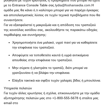
βοηθήσει με τυχόν ερωτήσεις ή προβλήματα που μπορεί να έχετε
με το Entrance Console Table σας.
lydia@foshansedia.com.
Η
ομάδα μας θα κάνει ό,τι καλύτερο μπορεί για να παρέχει έγκαιρες
και αποτελεσματικές λύσεις σε τυχόν τεχνικά προβλήματα που θα
συναντήσετε.
Για να εξασφαλιστεί η μακροζωία και η απόδοση του τραπεζιού
της κονσόλας εισόδου σας, ακολουθήστε τις παρακάτω οδηγίες
περίθαλψης και συντήρησης:
Χρησιμοποιήστε ένα μαλακό, υγρό πανί για να καθαρίσετε
την επιφάνεια του τραπεζιού.
Αποφύγετε να τοποθετείτε καυτά ή υγρά αντικείμενα
απευθείας στην επιφάνεια του τραπεζιού.
Μην σύρετε ή γλιστράτε το τραπέζι, διότι μπορεί να
γρατζουνίσει ή να βλάψει την επιφάνεια.
Ελέγξτε τακτικά και σφίξτε τυχόν χαλαρές βίδες ή μπουλόνια.
Υπηρεσία πελατών
Για τυχόν άλλες ερωτήσεις ή σχόλια, επικοινωνήστε με την ομάδα
εξυπηρέτησης πελατών μας στο +1-800-555-5678 ή στείλτε μας
email στο