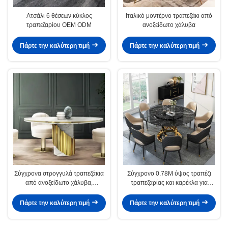
Ατσάλι 6 θέσεων κύκλος
Ιταλικό μοντέρνο τραπεζάκι από
τραπεζαρίου OEM ODM
ανοξείδωτο χάλυβα
Πάρτε την καλύτερη τιμή
Πάρτε την καλύτερη τιμή
Σύγχρονα στρογγυλά τραπεζάκια
Σύγχρονο 0.78M ύψος τραπέζι
από ανοξείδωτο χάλυβα,
τραπεζαρίας και καρέκλα για
συνδυασμός χρυσού/ασημιού
φαγητό
Πάρτε την καλύτερη τιμή
Πάρτε την καλύτερη τιμή