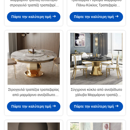
στρογγυλό τραπέζι τραπεζαρία
Πάνω Κύκλος Τραπεζαρία
ύψος 78cm
γυαλισμένο
Πάρτε την καλύτερη τιμή
Πάρτε την καλύτερη τιμή
Στρογγυλά τραπέζια τραπεζαρίας
Σύγχρονο κύκλο από ανοξείδωτο
από μαρμάρινο ανοξείδωτο
χάλυβα Μαρμάρινο τραπέζι
χάλυβα γυαλισμένα με γύρο
τραπεζαρίας μήκος 1,3/1,5Μ
Πάρτε την καλύτερη τιμή
Πάρτε την καλύτερη τιμή