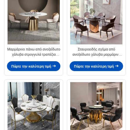
Μαρμάρινο πάνω από ανοξείδωτο
Σταυροειδής σχήμα από
χάλυβα στρογγυλά τραπέζια
ανοξείδωτο χάλυβα μαρμάρινο
τραπεζαρίας πλάτος 1,3M/1,5M
κυκλικό τραπέζι με πίνακα
περιστροφής
Πάρτε την καλύτερη τιμή
Πάρτε την καλύτερη τιμή