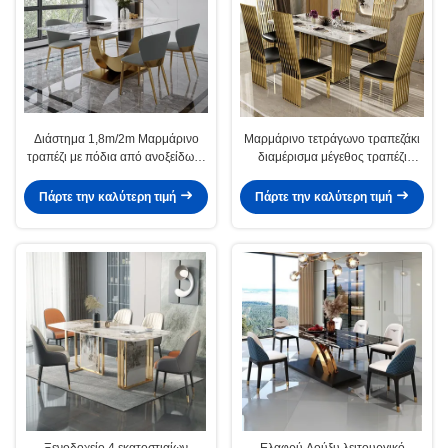
Διάστημα 1,8m/2m Μαρμάρινο
Μαρμάρινο τετράγωνο τραπεζάκι
τραπέζι με πόδια από ανοξείδωτο
διαμέρισμα μέγεθος τραπέζι
χάλυβα
κουζίνας μήκος 1,8m/2m
Πάρτε την καλύτερη τιμή
Πάρτε την καλύτερη τιμή
Ξενοδοχείο 4 εκατοστιαίων
Ελαφρύ Λούξυ λειτουργικό