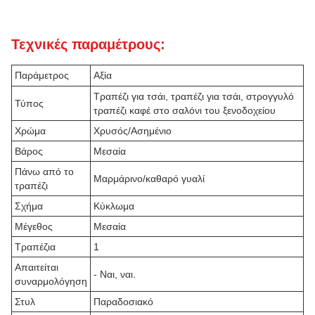
Τεχνικές παραμέτρους:
Παράμετρος
Αξία
Τραπέζι για τσάι, τραπέζι για τσάι, στρογγυλό
Τύπος
τραπέζι καφέ στο σαλόνι του ξενοδοχείου
Χρώμα
Χρυσός/Ασημένιο
Βάρος
Μεσαία
Πάνω από το
Μαρμάρινο/καθαρό γυαλί
τραπέζι
Σχήμα
Κύκλωμα
Μέγεθος
Μεσαία
Τραπέζια
1
Απαιτείται
- Ναι, ναι.
συναρμολόγηση
Στυλ
Παραδοσιακό