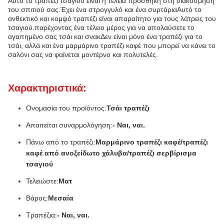
Αυτό το τραπέζι τσαγιού είναι η τέλεια προσθήκη στη διακόσμηση
του σπιτιού σας.Έχει ένα στρογγυλό και ένα συρτάριαΑυτό το
ανθεκτικό και κομψό τραπέζι είναι απαραίτητο για τους λάτρεις του
τσαγιού.παρέχοντας ένα τέλειο μέρος για να απολαύσετε το
αγαπημένο σας τσάι και σνακΔεν είναι μόνο ένα τραπέζι για το
τσάι, αλλά και ένα μαρμάρινο τραπέζι καφέ που μπορεί να κάνει το
σαλόνι σας να φαίνεται μοντέρνο και πολυτελές.
Χαρακτηριστικά:
Ονομασία του προϊόντος:
Τσάι τραπέζι
Απαιτείται συναρμολόγηση:
- Ναι, ναι.
Πάνω από το τραπέζι:
Μαρμάρινο τραπέζι καφέ/τραπέζι
καφέ από ανοξείδωτο χάλυβα/τραπέζι σερβίρισμα
τσαγιού
Τελειώστε:
Ματ
Βάρος:
Μεσαία
Τραπέζια:
- Ναι, ναι.