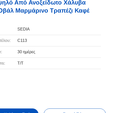
ψηλό Από Ανοξείδωτο Χάλυβα
Οβάλ Μαρμάρινο Τραπέζι Καφέ
SEDIA
τέλου:
C113
e:
30 ημέρες
ms:
Τ/Τ