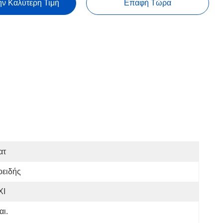
ην Καλύτερη Τιμή
Επαφή Τώρα
ατ
οειδής
ΧΙ
αι.