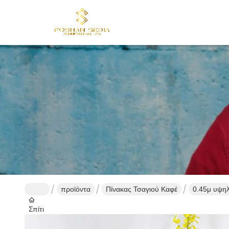
προϊόντα
Πίνακας Τσαγιού Καφέ
0.45μ υψηλ
Σπίτι