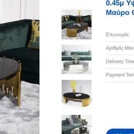
0.45μ Υ
Μαύρο 
Επωνυμία:
Αριθμός Μον
Delivery Tim
Payment Ter