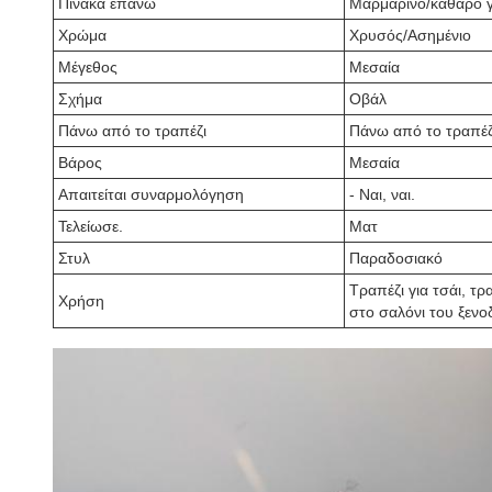
Πίνακα επάνω
Μαρμάρινο/καθαρό γ
Χρώμα
Χρυσός/Ασημένιο
Μέγεθος
Μεσαία
Σχήμα
Οβάλ
Πάνω από το τραπέζι
Πάνω από το τραπέζ
Βάρος
Μεσαία
Απαιτείται συναρμολόγηση
- Ναι, ναι.
Τελείωσε.
Ματ
Στυλ
Παραδοσιακό
Τραπέζι για τσάι, τρ
Χρήση
στο σαλόνι του ξενο