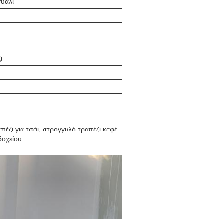
υαλί
ι
απέζι για τσάι, στρογγυλό τραπέζι καφέ
δοχείου