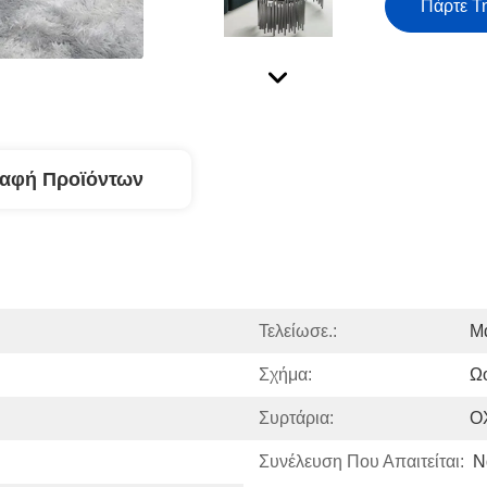
Πάρτε Τ
ραφή Προϊόντων
Τελείωσε.:
Μ
Σχήμα:
Ω
Συρτάρια:
Ο
Συνέλευση Που Απαιτείται:
Ν