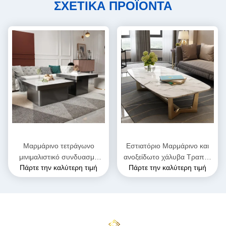
ΣΧΕΤΙΚΑ ΠΡΟΪΟΝΤΑ
Μαρμάρινο τετράγωνο
Εστιατόριο Μαρμάρινο και
μινιμαλιστικό συνδυασμό
ανοξείδωτο χάλυβα Τραπέζι
Πάρτε την καλύτερη τιμή
Πάρτε την καλύτερη τιμή
τραπέζι καφέ με πόδι από
καφέ ύψος 0,45m
ανοξείδωτο χάλυβα