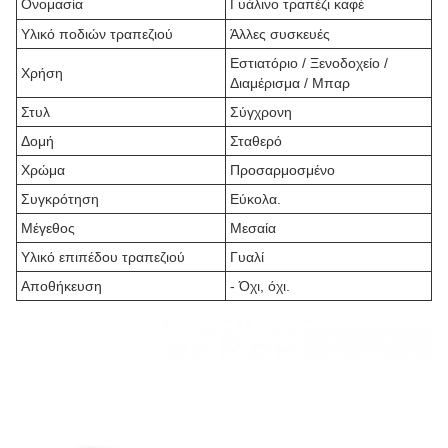
Ονομασία
Γυάλινο τραπέζι καφέ
Υλικό ποδιών τραπεζιού
Άλλες συσκευές
Εστιατόριο / Ξενοδοχείο /
Χρήση
Διαμέρισμα / Μπαρ
Στυλ
Σύγχρονη
Δομή
Σταθερό
Χρώμα
Προσαρμοσμένο
Συγκρότηση
Εύκολα.
Μέγεθος
Μεσαία
Υλικό επιπέδου τραπεζιού
Γυαλί
Αποθήκευση
- Όχι, όχι.