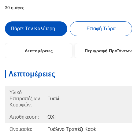
30 ημέρες
Πάρτε Την Καλύτερη Τιμή
Επαφή Τώρα
Λεπτομέρειες
Περιγραφή Προϊόντων
Λεπτομέρειες
Υλικό
Επιτραπέζιων
Γυαλί
Κορυφών:
Αποθήκευση:
ΟΧΙ
Ονομασία:
Γυάλινο Τραπέζι Καφέ