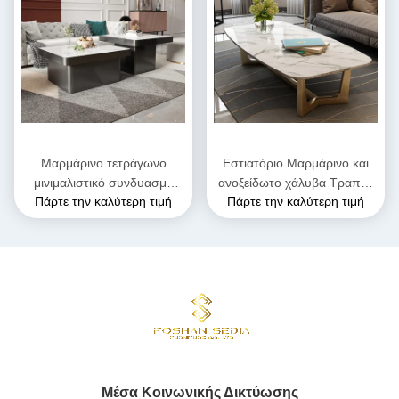
Μαρμάρινο τετράγωνο
Εστιατόριο Μαρμάρινο και
μινιμαλιστικό συνδυασμό
ανοξείδωτο χάλυβα Τραπέζι
Πάρτε την καλύτερη τιμή
Πάρτε την καλύτερη τιμή
τραπέζι καφέ με πόδι από
καφέ ύψος 0,45m
ανοξείδωτο χάλυβα
Μέσα Κοινωνικής Δικτύωσης