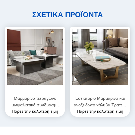
ΣΧΕΤΙΚΑ ΠΡΟΪΟΝΤΑ
Μαρμάρινο τετράγωνο
Εστιατόριο Μαρμάρινο και
μινιμαλιστικό συνδυασμό
ανοξείδωτο χάλυβα Τραπέζι
Πάρτε την καλύτερη τιμή
Πάρτε την καλύτερη τιμή
τραπέζι καφέ με πόδι από
καφέ ύψος 0,45m
ανοξείδωτο χάλυβα