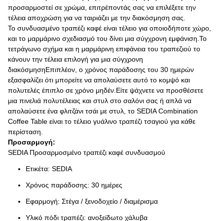
προσαρμοστεί σε χρώμα, επιτρέποντάς σας να επιλέξετε την
τέλεια αποχρώση για να ταιριάζει με την διακόσμηση σας.
Το συνδυασμένο τραπέζι καφέ είναι τέλειο για οποιοδήποτε χώρο,
και το μαρμάρινο σχεδιασμό του δίνει μια σύγχρονη εμφάνιση.Το
τετράγωνο σχήμα και η μαρμάρινη επιφάνεια του τραπεζιού το
κάνουν την τέλεια επιλογή για μια σύγχρονη
διακόσμησηΕπιπλέον, ο χρόνος παράδοσης του 30 ημερών
εξασφαλίζει ότι μπορείτε να απολαύσετε αυτό το κομψό και
πολυτελές έπιπλο σε χρόνο μηδέν.Είτε ψάχνετε να προσθέσετε
μια πινελιά πολυτέλειας και στυλ στο σαλόνι σας ή απλά να
απολαύσετε ένα φλιτζάνι τσάι με στυλ, το SEDIA Combination
Coffee Table είναι το τέλειο γυάλινο τραπέζι τσαγιού για κάθε
περίσταση.
Προσαρμογή:
SEDIA Προσαρμοσμένο τραπέζι καφέ συνδυασμού
Ετικέτα: SEDIA
Χρόνος παράδοσης: 30 ημέρες
Εφαρμογή: Στέγα / ξενοδοχείο / διαμέρισμα
Υλικό πόδι τραπέζι: ανοξείδωτο χάλυβα