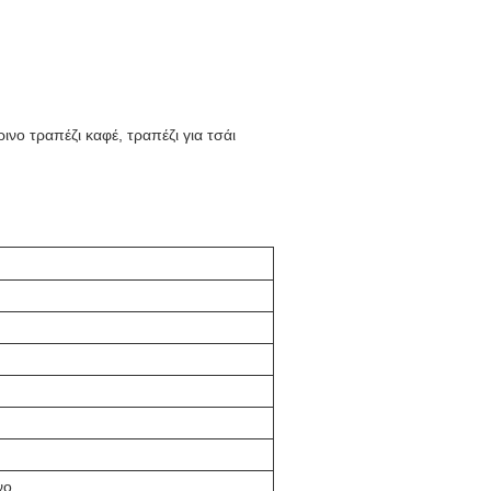
νο τραπέζι καφέ, τραπέζι για τσάι
νο