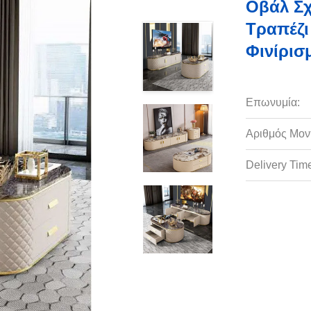
Οβάλ Σχ
Τραπέζι
Φινίρισ
Επωνυμία:
Αριθμός Μον
Delivery Tim