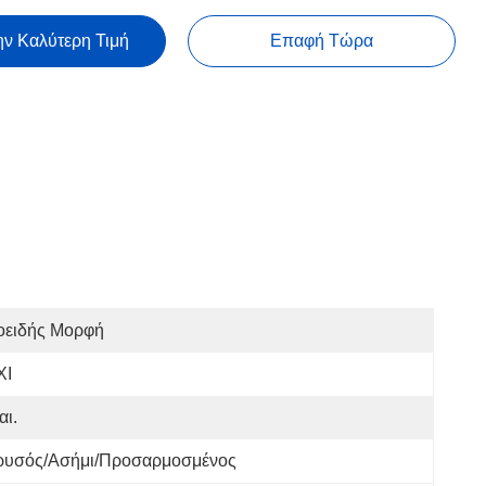
ην Καλύτερη Τιμή
Επαφή Τώρα
οειδής Μορφή
ΧΙ
αι.
ρυσός/ασήμι/προσαρμοσμένος