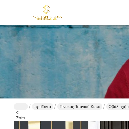
προϊόντα
Πίνακας Τσαγιού Καφέ
Οβάλ σχήμα
Σπίτι