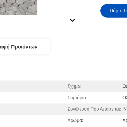
Πάρτε Τ
ραφή Προϊόντων
Σχήμα:
Ω
Συρτάρια:
Ο
Συνέλευση Που Απαιτείται:
Ν
Χρώμα:
Χ