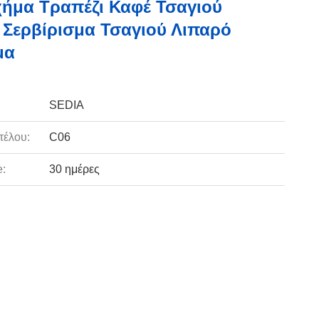
ήμα Τραπέζι Καφέ Τσαγιού
 Σερβίρισμα Τσαγιού Λιπαρό
μα
SEDIA
τέλου:
C06
e:
30 ημέρες