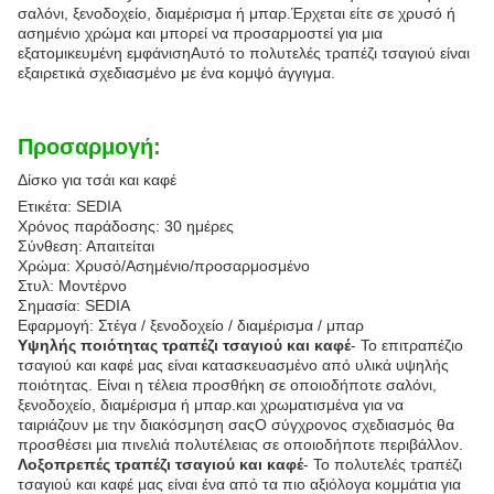
σαλόνι, ξενοδοχείο, διαμέρισμα ή μπαρ.Έρχεται είτε σε χρυσό ή
ασημένιο χρώμα και μπορεί να προσαρμοστεί για μια
εξατομικευμένη εμφάνισηΑυτό το πολυτελές τραπέζι τσαγιού είναι
εξαιρετικά σχεδιασμένο με ένα κομψό άγγιγμα.
Προσαρμογή:
Δίσκο για τσάι και καφέ
Ετικέτα: SEDIA
Χρόνος παράδοσης: 30 ημέρες
Σύνθεση: Απαιτείται
Χρώμα: Χρυσό/Ασημένιο/προσαρμοσμένο
Στυλ: Μοντέρνο
Σημασία: SEDIA
Εφαρμογή: Στέγα / ξενοδοχείο / διαμέρισμα / μπαρ
Υψηλής ποιότητας τραπέζι τσαγιού και καφέ
- Το επιτραπέζιο
τσαγιού και καφέ μας είναι κατασκευασμένο από υλικά υψηλής
ποιότητας. Είναι η τέλεια προσθήκη σε οποιοδήποτε σαλόνι,
ξενοδοχείο, διαμέρισμα ή μπαρ.και χρωματισμένα για να
ταιριάζουν με την διακόσμηση σαςΟ σύγχρονος σχεδιασμός θα
προσθέσει μια πινελιά πολυτέλειας σε οποιοδήποτε περιβάλλον.
Λοξοπρεπές τραπέζι τσαγιού και καφέ
- Το πολυτελές τραπέζι
τσαγιού και καφέ μας είναι ένα από τα πιο αξιόλογα κομμάτια για