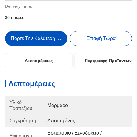
Delivery Time:
30 ημέρες
Πάρτε Την Καλύτερη Τιμή
Επαφή Τώρα
Λεπτομέρειες
Περιγραφή Προϊόντων
Λεπτομέρειες
Υλικό
Μάρμαρο
Τραπεζιού:
Συγκρότηση:
Απαιτημένος
Εστιατόριο / Ξενοδοχείο / 
Εφαρμογή: