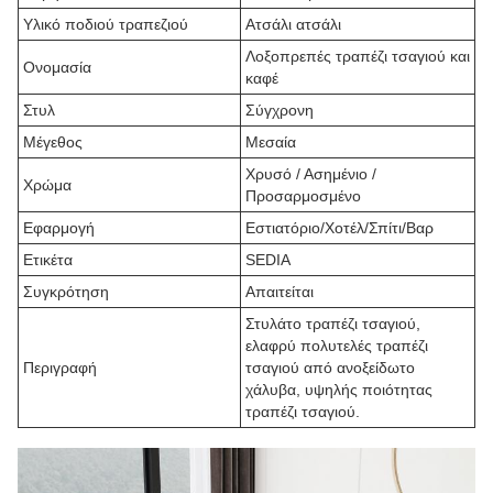
Υλικό ποδιού τραπεζιού
Ατσάλι ατσάλι
Λοξοπρεπές τραπέζι τσαγιού και
Ονομασία
καφέ
Στυλ
Σύγχρονη
Μέγεθος
Μεσαία
Χρυσό / Ασημένιο /
Χρώμα
Προσαρμοσμένο
Εφαρμογή
Εστιατόριο/Χοτέλ/Σπίτι/Βαρ
Ετικέτα
SEDIA
Συγκρότηση
Απαιτείται
Στυλάτο τραπέζι τσαγιού,
ελαφρύ πολυτελές τραπέζι
Περιγραφή
τσαγιού από ανοξείδωτο
χάλυβα, υψηλής ποιότητας
τραπέζι τσαγιού.