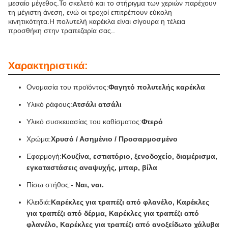
μεσαίο μέγεθος.Το σκελετό και το στήριγμα των χεριών παρέχουν
τη μέγιστη άνεση, ενώ οι τροχοί επιτρέπουν εύκολη
κινητικότητα.Η πολυτελή καρέκλα είναι σίγουρα η τέλεια
προσθήκη στην τραπεζαρία σας..
Χαρακτηριστικά:
Ονομασία του προϊόντος:
Φαγητό πολυτελής καρέκλα
Υλικό ράφους:
Ατσάλι ατσάλι
Υλικό συσκευασίας του καθίσματος:
Φτερό
Χρώμα:
Χρυσό / Ασημένιο / Προσαρμοσμένο
Εφαρμογή:
Κουζίνα, εστιατόριο, ξενοδοχείο, διαμέρισμα,
εγκαταστάσεις αναψυχής, μπαρ, βίλα
Πίσω στήθος:
- Ναι, ναι.
Κλειδιά:
Καρέκλες για τραπέζι από φλανέλο, Καρέκλες
για τραπέζι από δέρμα, Καρέκλες για τραπέζι από
φλανέλο, Καρέκλες για τραπέζι από ανοξείδωτο χάλυβα