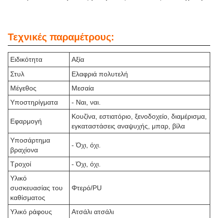
Τεχνικές παραμέτρους:
Ειδικότητα
Αξία
Στυλ
Ελαφριά πολυτελή
Μέγεθος
Μεσαία
Υποστηρίγματα
- Ναι, ναι.
Κουζίνα, εστιατόριο, ξενοδοχείο, διαμέρισμα,
Εφαρμογή
εγκαταστάσεις αναψυχής, μπαρ, βίλα
Υποσάρτημα
- Όχι, όχι.
βραχίονα
Τροχοί
- Όχι, όχι.
Υλικό
συσκευασίας του
Φτερό/PU
καθίσματος
Υλικό ράφους
Ατσάλι ατσάλι