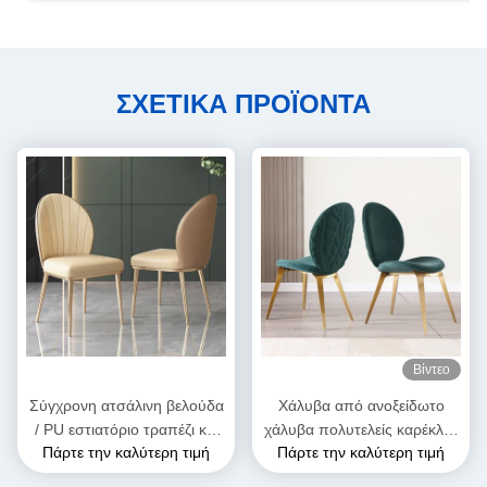
ΣΧΕΤΙΚΑ ΠΡΟΪΟΝΤΑ
Βίντεο
Σύγχρονη ατσάλινη βελούδα
Χάλυβα από ανοξείδωτο
/ PU εστιατόριο τραπέζι και
χάλυβα πολυτελείς καρέκλες
Πάρτε την καλύτερη τιμή
Πάρτε την καλύτερη τιμή
καρέκλες
τραπεζαρίας καρέκλες χορού