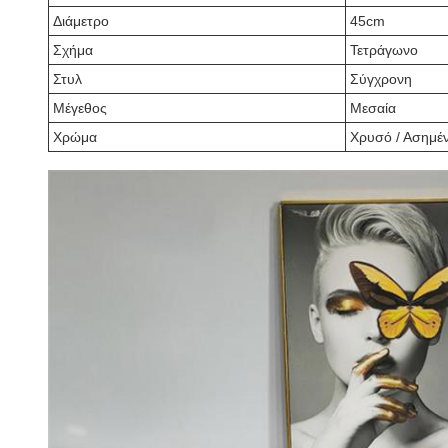
Διάμετρο
45cm
Σχήμα
Τετράγωνο
Στυλ
Σύγχρονη
Μέγεθος
Μεσαία
Χρώμα
Χρυσό / Ασημέ