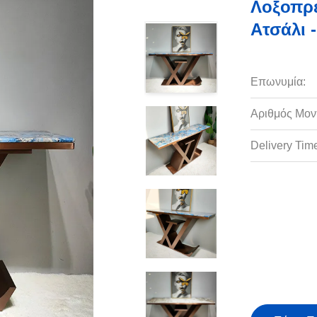
Λοξοπρε
Ατσάλι 
Επωνυμία:
Αριθμός Μον
Delivery Tim