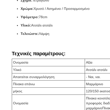
Σχήμα:
Τετράγωνο
Χρώμα:
Χρυσό / Ασημένιο / Προσαρμοσμένο
Υψόμετρο:
78cm
Υλικό:
Ατσάλι ατσάλι
Τελειώστε:
Λάμψη
Τεχνικές παραμέτρους:
Ονομασία
Αξία
Υλικό
Ατσάλι ατσάλι
Απαιτείται συναρμολόγηση
- Ναι, ναι.
Πίνακα επάνω
Μαρμάρινο
μήκος
120/150 εκατο
Πίνακα κονσόλα
Ονομασία
προφοράς διαδ
μαρμάρινοΠίνα