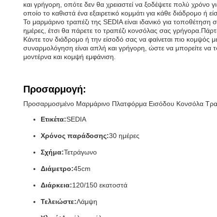
και γρήγορη, οπότε δεν θα χρειαστεί να ξοδέψετε πολύ χρόνο 
οποίο το καθιστά ένα εξαιρετικό κομμάτι για κάθε διάδρομο ή εί
Το μαρμάρινο τραπέζι της SEDIA είναι ιδανικό για τοποθέτηση 
ημέρες, έτσι θα πάρετε το τραπέζι κονσόλας σας γρήγορα.Πάρτ
Κάντε τον διάδρομο ή την είσοδό σας να φαίνεται πιο κομψός 
συναρμολόγηση είναι απλή και γρήγορη, ώστε να μπορείτε να τ
μοντέρνα και κομψή εμφάνιση.
Προσαρμογή:
Προσαρμοσμένο Μαρμάρινο Πλατφόρμα Εισόδου Κονσόλα Τραπ
Ετικέτα:
SEDIA
Χρόνος παράδοσης:
30 ημέρες
Σχήμα:
Τετράγωνο
Διάμετρο:
45cm
Διάρκεια:
120/150 εκατοστά
Τελειώστε:
Λάμψη