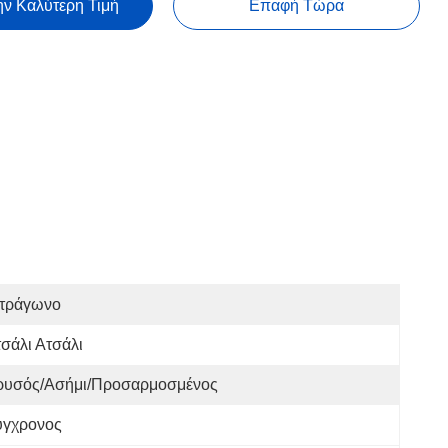
ην Καλύτερη Τιμή
Επαφή Τώρα
ετράγωνο
σάλι Ατσάλι
ρυσός/ασήμι/προσαρμοσμένος
ύγχρονος