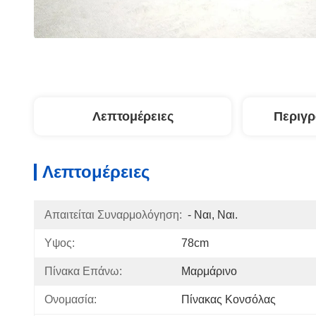
Λεπτομέρειες
Περιγ
Λεπτομέρειες
Απαιτείται Συναρμολόγηση:
- Ναι, Ναι.
Υψος:
78cm
Πίνακα Επάνω:
Μαρμάρινο
Ονομασία:
Πίνακας Κονσόλας