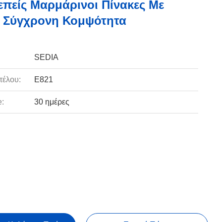
πείς Μαρμάρινοι Πίνακες Με
- Σύγχρονη Κομψότητα
SEDIA
τέλου:
Ε821
e:
30 ημέρες