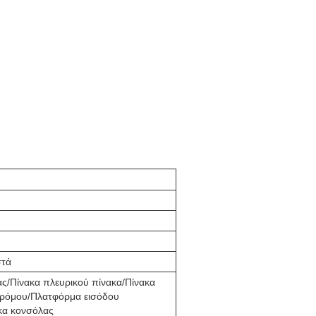
στά
ς/Πίνακα πλευρικού πίνακα/Πίνακα
ρόμου/Πλατφόρμα εισόδου
κα κονσόλας