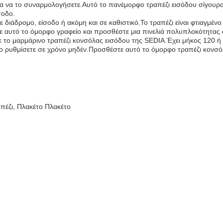
για να το συναρμολογήσετε.Αυτό το πανέμορφο τραπέζι εισόδου σίγουρ
σοδο.
σε διάδρομο, είσοδο ή ακόμη και σε καθιστικό.Το τραπέζι είναι φτιαγμ
ε αυτό το όμορφο γραφείο και προσθέστε μια πινελιά πολυπλοκότητας σ
με το μαρμάρινο τραπέζι κονσόλας εισόδου της SEDIA.Έχει μήκος 120 ή
ο ρυθμίσετε σε χρόνο μηδέν.Προσθέστε αυτό το όμορφο τραπέζι κονσόλ
έζι, Πλακέτο Πλακέτο