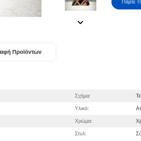
Πάρτε Τ
ραφή Προϊόντων
Σχήμα:
Τ
Υλικό:
Ατ
Χρώμα:
Χ
Στυλ:
Σ