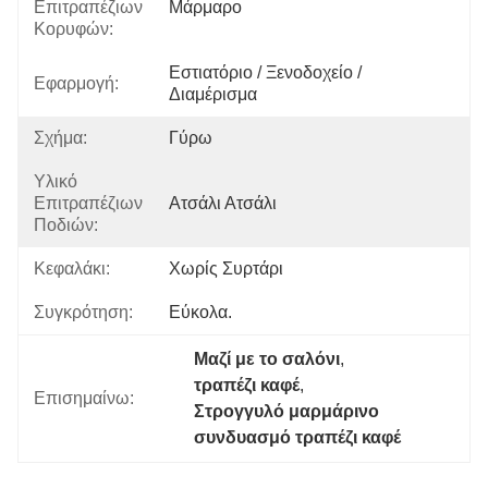
Επιτραπέζιων
Μάρμαρο
Κορυφών:
Εστιατόριο / Ξενοδοχείο / 
Εφαρμογή:
Διαμέρισμα
Σχήμα:
Γύρω
Υλικό
Επιτραπέζιων
Ατσάλι Ατσάλι
Ποδιών:
Κεφαλάκι:
Χωρίς Συρτάρι
Συγκρότηση:
Εύκολα.
Μαζί με το σαλόνι
, 
τραπέζι καφέ
, 
Επισημαίνω:
Στρογγυλό μαρμάρινο 
συνδυασμό τραπέζι καφέ