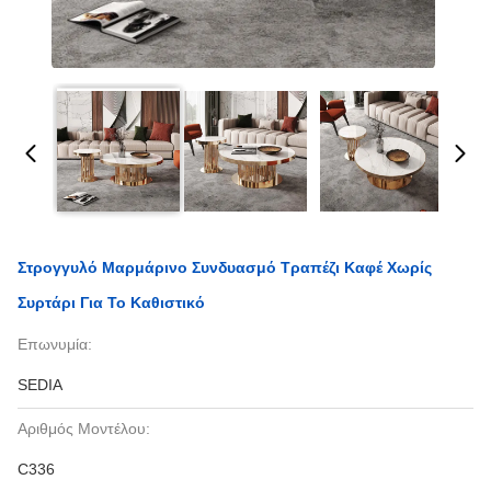
Στρογγυλό Μαρμάρινο Συνδυασμό Τραπέζι Καφέ Χωρίς
Συρτάρι Για Το Καθιστικό
Επωνυμία:
SEDIA
Αριθμός Μοντέλου:
C336