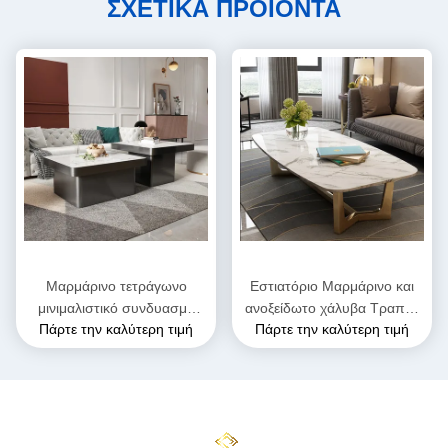
ΣΧΕΤΙΚΑ ΠΡΟΪΟΝΤΑ
Μαρμάρινο τετράγωνο
Εστιατόριο Μαρμάρινο και
μινιμαλιστικό συνδυασμό
ανοξείδωτο χάλυβα Τραπέζι
Πάρτε την καλύτερη τιμή
Πάρτε την καλύτερη τιμή
τραπέζι καφέ με πόδι από
καφέ ύψος 0,45m
ανοξείδωτο χάλυβα