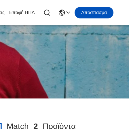
εις
Επαφή ΗΠΑ
Απόσπασμα
]
Match
2
Προϊόντα