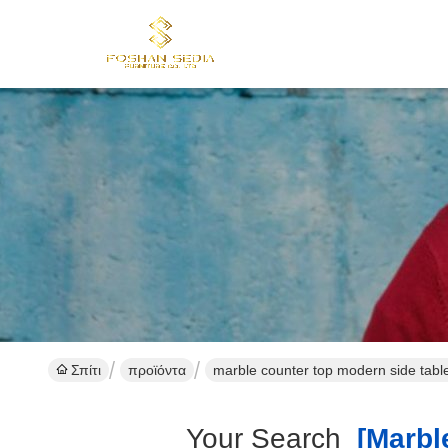
Σπίτι
προϊόντα
marble counter top modern side tabl
Your Search
[marble