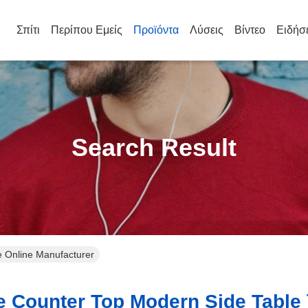
Σπίτι
Περίπου Εμείς
Προϊόντα
Λύσεις
Βίντεο
Ειδήσ
Search Result
e Online Manufacturer
 Counter Top Modern Side Table 