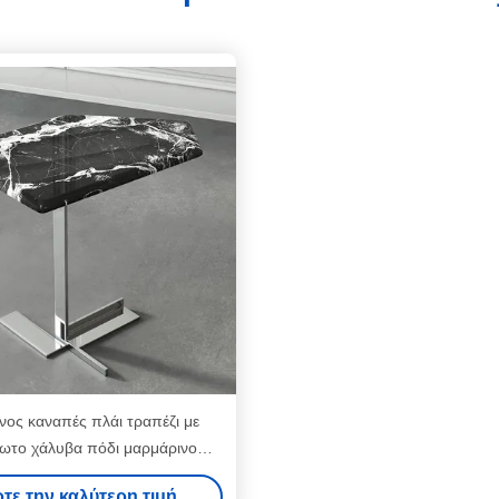
ος καναπές πλάι τραπέζι με
δωτο χάλυβα πόδι μαρμάρινο
countertop
τε την καλύτερη τιμή