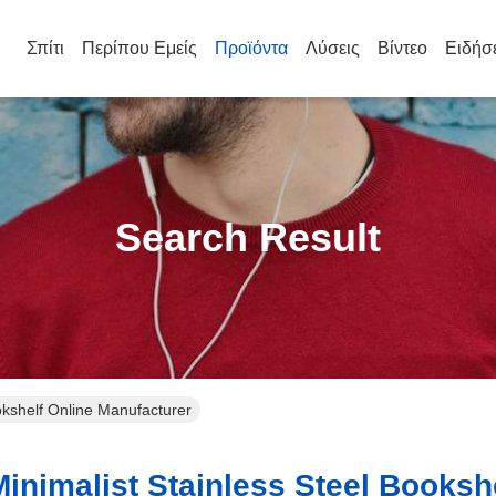
Σπίτι
Περίπου Εμείς
Προϊόντα
Λύσεις
Βίντεο
Ειδήσ
Search Result
okshelf Online Manufacturer
nimalist Stainless Steel Bookshe