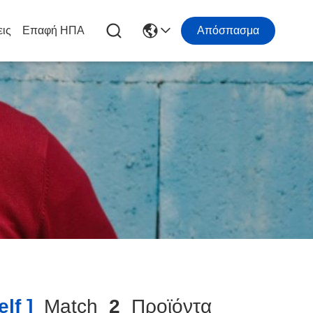
εις
Επαφή ΗΠΑ
Απόσπασμα
lf ]
Match
2
Προϊόντα