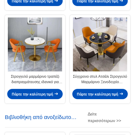
Πάρτε την καλύτερη τιμή
Πάρτε την καλύτερη τιμή
Στρογγυλό μαρμάρινο τραπέζι
Σύγχρονο στυλ Ατσάλι Στρογγυλό
διαπραγμάτευσης ιδανικό για
Μαρμάρινο Ξενοδοχείο
ξενοδοχεία και καφετέριες
Διαπραγματευτικό Τραπέζι
Πάρτε την καλύτερη τιμή
Πάρτε την καλύτερη τιμή
Δείτε
Βιβλιοθήκη από ανοξείδωτο
περισσότερων >>
χάλυβα