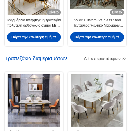
Βίντεο
Βίντεο
Μαρμάρινο υπερμεγέθη τραπεζάκι
Λούξυ Custom Stainless Steel
πολυτελή ορθογώνιο σχήμα Μέσα
Πεντάστρα Ψεύτικο Μαρμάρινο
μέγεθος
τραπεζάκι Οικιακή και εμπορική
χρήση
Πάρτε την καλύτερη τιμή
Πάρτε την καλύτερη τιμή
Τραπεζάκια διαμερισμάτων
Δείτε περισσότερων >>