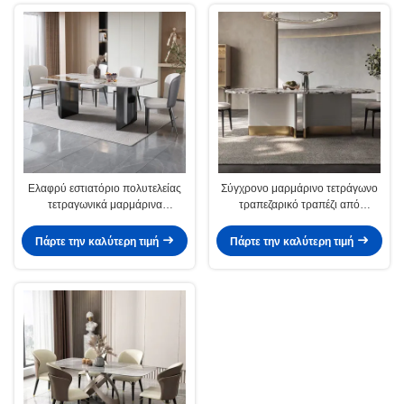
Ελαφρύ εστιατόριο πολυτελείας
Σύγχρονο μαρμάρινο τετράγωνο
τετραγωνικά μαρμάρινα
τραπεζαρικό τραπέζι από
τραπεζάκια πλάτος 0,9m/1m
ανοξείδωτο χάλυβα για την
αίθουσα τραπέζι του ξενοδοχείου
Πάρτε την καλύτερη τιμή
Πάρτε την καλύτερη τιμή