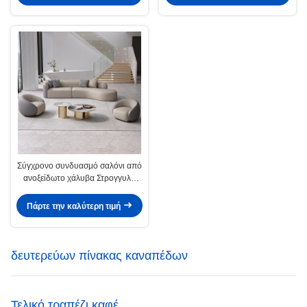
Σύγχρονο συνδυασμό σαλόνι από
ανοξείδωτο χάλυβα Στρογγυλό
τραπέζι καφέ
Πάρτε την καλύτερη τιμή
δευτερεύων πίνακας καναπέδων
Τελικό τραπέζι καφέ