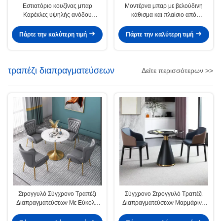
Εστιατόριο κουζίνας μπαρ
Μοντέρνα μπαρ με βελούδινη
Καρέκλες υψηλής ανόδου
κάθισμα και πλαίσιο από
Σφουγγάρι γεμίζει πολυθρόνες
ανοξείδωτο χάλυβα
Πάρτε την καλύτερη τιμή
Πάρτε την καλύτερη τιμή
τραπέζι διαπραγματεύσεων
Δείτε περισσότερων >>
Στρογγυλό Σύγχρονο Τραπέζι
Σύγχρονο Στρογγυλό Τραπέζι
Διαπραγματεύσεων Με Εύκολη
Διαπραγματεύσεων Μαρμάρινο
Συγκρότηση Ατσάλι
Πάνω Ατσάλι Χρυσό / Ασημένιο