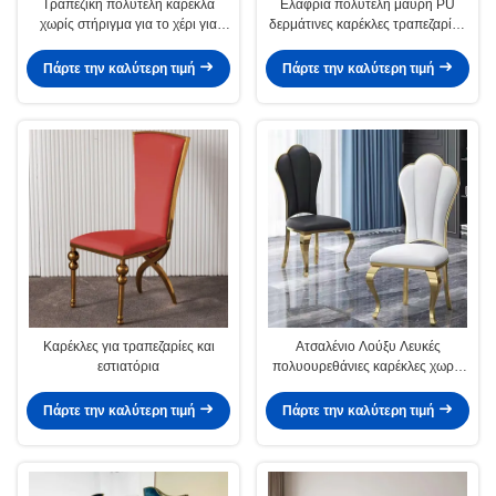
Τραπεζική πολυτελή καρέκλα
Ελαφριά πολυτελή μαύρη PU
χωρίς στήριγμα για το χέρι για
δερμάτινες καρέκλες τραπεζαρίας
βίλα
με υποστρώμα
Πάρτε την καλύτερη τιμή
Πάρτε την καλύτερη τιμή
Καρέκλες για τραπεζαρίες και
Ατσαλένιο Λούξυ Λευκές
εστιατόρια
πολυουρεθάνιες καρέκλες χωρίς
στήριγμα χεριών
Πάρτε την καλύτερη τιμή
Πάρτε την καλύτερη τιμή