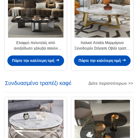
Ελαφρύ πολυτελές από
Ιταλικό Ατσάλι Μαρμάρινο
ανοξείδωτο χάλυβα σαλόνι
Ξενοδοχείο Στέγαση Οβάλ τραπέζι
τετράγωνο μαρμάρινο τραπέζι
καφέ
καφέ
Πάρτε την καλύτερη τιμή
Πάρτε την καλύτερη τιμή
Συνδυασμένο τραπέζι καφέ
Δείτε περισσότερων >>