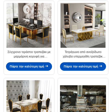
Σύγχρονο τεράστιο τραπεζάκι με
Τετράγωνο από ανοξείδωτο
μαρμάρινη κορυφή για
χάλυβα υπερμεγέθη τραπεζάκι
λειτουργικότητα
τραπεζαρίας χωρητικότητα
καθισμάτων 4-8
Πάρτε την καλύτερη τιμή
Πάρτε την καλύτερη τιμή