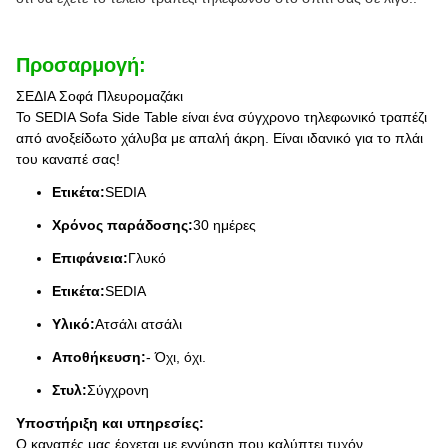
Προσαρμογή:
ΣΕΔΙΑ Σοφά Πλευρομαζάκι
Το SEDIA Sofa Side Table είναι ένα σύγχρονο τηλεφωνικό τραπέζι
από ανοξείδωτο χάλυβα με απαλή άκρη. Είναι ιδανικό για το πλάι
του καναπέ σας!
Ετικέτα:
SEDIA
Χρόνος παράδοσης:
30 ημέρες
Επιφάνεια:
Γλυκό
Ετικέτα:
SEDIA
Υλικό:
Ατσάλι ατσάλι
Αποθήκευση:
- Όχι, όχι.
Στυλ:
Σύγχρονη
Υποστήριξη και υπηρεσίες:
Ο καναπές μας έρχεται με εγγύηση που καλύπτει τυχόν