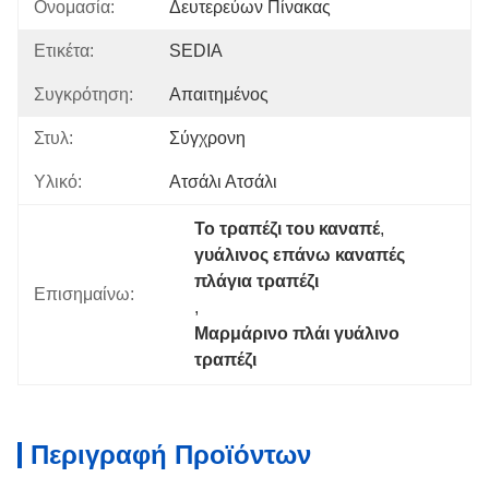
Ονομασία:
Δευτερεύων Πίνακας
Ετικέτα:
SEDIA
Συγκρότηση:
Απαιτημένος
Στυλ:
Σύγχρονη
Υλικό:
Ατσάλι Ατσάλι
Το τραπέζι του καναπέ
, 
γυάλινος επάνω καναπές 
πλάγια τραπέζι
Επισημαίνω:
, 
Μαρμάρινο πλάι γυάλινο 
τραπέζι
Περιγραφή Προϊόντων