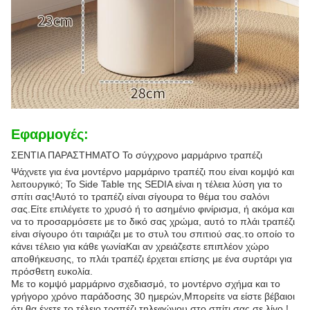
Εφαρμογές:
ΣΕΝΤΙΑ ΠΑΡΑΣΤΗΜΑΤΟ Το σύγχρονο μαρμάρινο τραπέζι
Ψάχνετε για ένα μοντέρνο μαρμάρινο τραπέζι που είναι κομψό και
λειτουργικό; Το Side Table της SEDIA είναι η τέλεια λύση για το
σπίτι σας!Αυτό το τραπέζι είναι σίγουρα το θέμα του σαλόνι
σας.Είτε επιλέγετε το χρυσό ή το ασημένιο φινίρισμα, ή ακόμα και
να το προσαρμόσετε με το δικό σας χρώμα, αυτό το πλάι τραπέζι
είναι σίγουρο ότι ταιριάζει με το στυλ του σπιτιού σας.το οποίο το
κάνει τέλειο για κάθε γωνίαΚαι αν χρειάζεστε επιπλέον χώρο
αποθήκευσης, το πλάι τραπέζι έρχεται επίσης με ένα συρτάρι για
πρόσθετη ευκολία.
Με το κομψό μαρμάρινο σχεδιασμό, το μοντέρνο σχήμα και το
γρήγορο χρόνο παράδοσης 30 ημερών,Μπορείτε να είστε βέβαιοι
ότι θα έχετε το τέλειο τραπέζι τηλεφώνου στο σπίτι σας σε λίγο.!