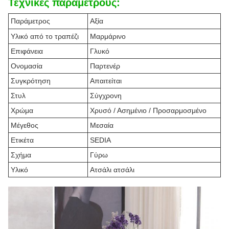
Τεχνικές παραμέτρους:
Παράμετρος
Αξία
Υλικό από το τραπέζι
Μαρμάρινο
Επιφάνεια
Γλυκό
Ονομασία
Παρτενέρ
Συγκρότηση
Απαιτείται
Στυλ
Σύγχρονη
Χρώμα
Χρυσό / Ασημένιο / Προσαρμοσμένο
Μέγεθος
Μεσαία
Ετικέτα
SEDIA
Σχήμα
Γύρω
Υλικό
Ατσάλι ατσάλι