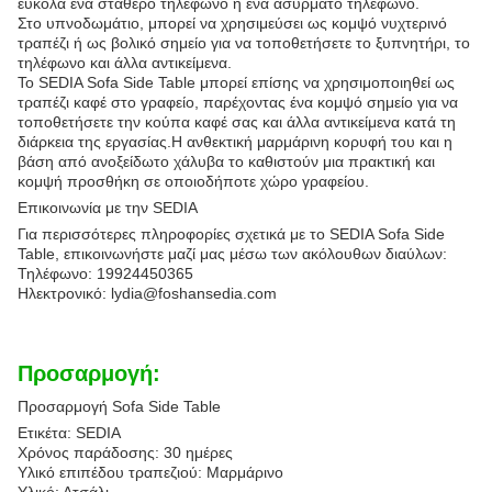
εύκολα ένα σταθερό τηλέφωνο ή ένα ασύρματο τηλέφωνο.
Στο υπνοδωμάτιο, μπορεί να χρησιμεύσει ως κομψό νυχτερινό
τραπέζι ή ως βολικό σημείο για να τοποθετήσετε το ξυπνητήρι, το
τηλέφωνο και άλλα αντικείμενα.
Το SEDIA Sofa Side Table μπορεί επίσης να χρησιμοποιηθεί ως
τραπέζι καφέ στο γραφείο, παρέχοντας ένα κομψό σημείο για να
τοποθετήσετε την κούπα καφέ σας και άλλα αντικείμενα κατά τη
διάρκεια της εργασίας.Η ανθεκτική μαρμάρινη κορυφή του και η
βάση από ανοξείδωτο χάλυβα το καθιστούν μια πρακτική και
κομψή προσθήκη σε οποιοδήποτε χώρο γραφείου.
Επικοινωνία με την SEDIA
Για περισσότερες πληροφορίες σχετικά με το SEDIA Sofa Side
Table, επικοινωνήστε μαζί μας μέσω των ακόλουθων διαύλων:
Τηλέφωνο: 19924450365
Ηλεκτρονικό: lydia@foshansedia.com
Προσαρμογή:
Προσαρμογή Sofa Side Table
Ετικέτα: SEDIA
Χρόνος παράδοσης: 30 ημέρες
Υλικό επιπέδου τραπεζιού: Μαρμάρινο