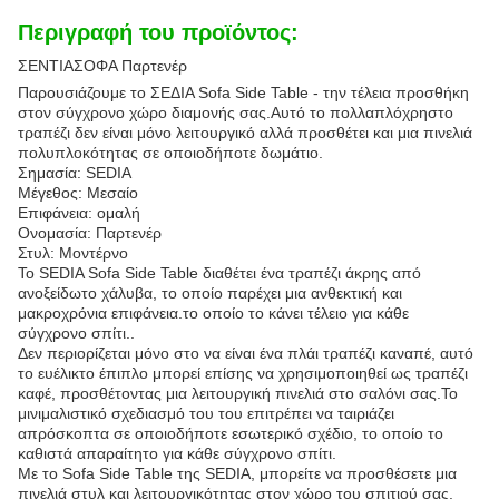
Περιγραφή του προϊόντος:
ΣΕΝΤΙΑΣΟΦΑ Παρτενέρ
Παρουσιάζουμε το ΣΕΔΙΑ Sofa Side Table - την τέλεια προσθήκη
στον σύγχρονο χώρο διαμονής σας.Αυτό το πολλαπλόχρηστο
τραπέζι δεν είναι μόνο λειτουργικό αλλά προσθέτει και μια πινελιά
πολυπλοκότητας σε οποιοδήποτε δωμάτιο.
Σημασία: SEDIA
Μέγεθος: Μεσαίο
Επιφάνεια: ομαλή
Ονομασία: Παρτενέρ
Στυλ: Μοντέρνο
Το SEDIA Sofa Side Table διαθέτει ένα τραπέζι άκρης από
ανοξείδωτο χάλυβα, το οποίο παρέχει μια ανθεκτική και
μακροχρόνια επιφάνεια.το οποίο το κάνει τέλειο για κάθε
σύγχρονο σπίτι..
Δεν περιορίζεται μόνο στο να είναι ένα πλάι τραπέζι καναπέ, αυτό
το ευέλικτο έπιπλο μπορεί επίσης να χρησιμοποιηθεί ως τραπέζι
καφέ, προσθέτοντας μια λειτουργική πινελιά στο σαλόνι σας.Το
μινιμαλιστικό σχεδιασμό του του επιτρέπει να ταιριάζει
απρόσκοπτα σε οποιοδήποτε εσωτερικό σχέδιο, το οποίο το
καθιστά απαραίτητο για κάθε σύγχρονο σπίτι.
Με το Sofa Side Table της SEDIA, μπορείτε να προσθέσετε μια
πινελιά στυλ και λειτουργικότητας στον χώρο του σπιτιού σας.